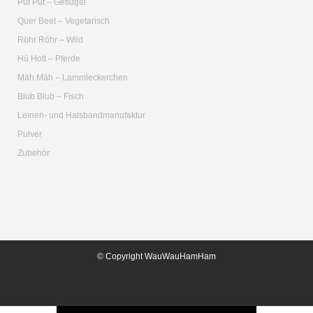
Put Put – Geflügel
Quer Beet – Vegetarisch
Röhr Röhr – Wild
Hü Hott – Pferde
Mäh Mäh – Lammleckerchen
Blub Blub – Fisch
Leinen- und Halsbandmanufaktur
Pulver
Zubehör
© Copyright WauWauHamHam