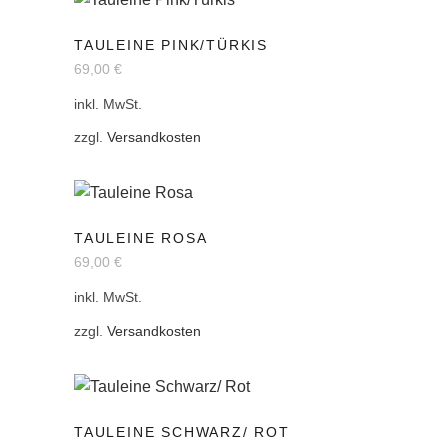
Optionen
Dieses
können
TAULEINE PINK/TÜRKIS
Produkt
auf
69,00
€
weist
der
mehrere
inkl. MwSt.
Produktseite
Varianten
zzgl.
Versandkosten
gewählt
auf.
werden
Die
Optionen
Dieses
können
TAULEINE ROSA
Produkt
auf
69,00
€
weist
der
mehrere
inkl. MwSt.
Produktseite
Varianten
zzgl.
Versandkosten
gewählt
auf.
werden
Die
Optionen
Dieses
können
TAULEINE SCHWARZ/ ROT
Produkt