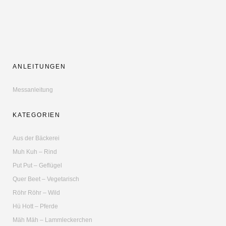
ANLEITUNGEN
Messanleitung
KATEGORIEN
Aus der Bäckerei
Muh Kuh – Rind
Put Put – Geflügel
Quer Beet – Vegetarisch
Röhr Röhr – Wild
Hü Hott – Pferde
Mäh Mäh – Lammleckerchen