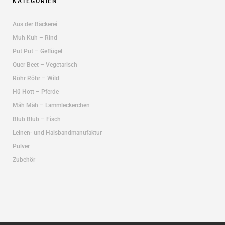
KATEGORIEN
Aus der Bäckerei
Muh Kuh – Rind
Put Put – Geflügel
Quer Beet – Vegetarisch
Röhr Röhr – Wild
Hü Hott – Pferde
Mäh Mäh – Lammleckerchen
Blub Blub – Fisch
Leinen- und Halsbandmanufaktur
Pulver
Zubehör