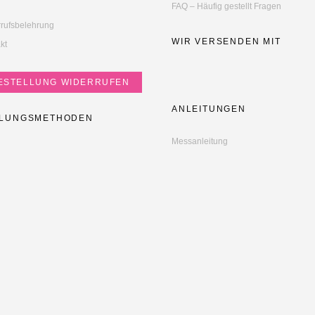
FAQ – Häufig gestellt Fragen
rufsbelehrung
WIR VERSENDEN MIT
kt
ESTELLUNG WIDERRUFEN
ANLEITUNGEN
LUNGSMETHODEN
Messanleitung