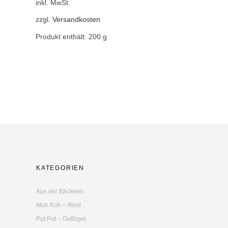
inkl. MwSt.
zzgl.
Versandkosten
Produkt enthält: 200
g
KATEGORIEN
Aus der Bäckerei
Muh Kuh – Rind
Put Put – Geflügel