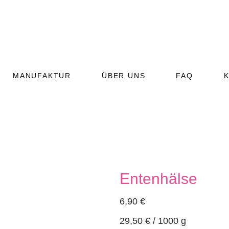
MANUFAKTUR
ÜBER UNS
FAQ
Entenhälse
(RIND)
(GEFLÜGEL)
6,90
€
T (VEGETARISCH)
29,50
€
/
1000
g