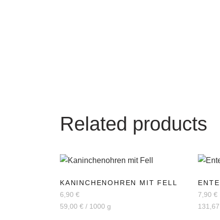
Related products
KANINCHENOHREN MIT FELL
ENTE
6,90
€
7,90
€
59,00
€
/
1000
g
131,6