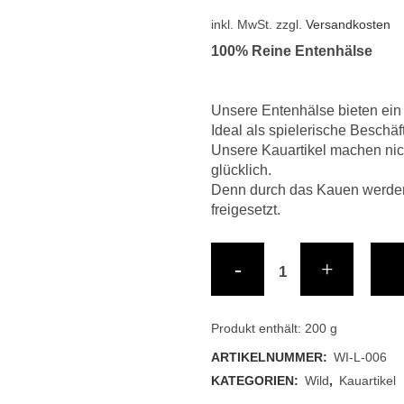
R (WILD)
inkl. MwSt.
zzgl.
Versandkosten
(PFERD)
100% Reine Entenhälse
(LAMM)
Unsere Entenhälse bieten ei
(SCHLAFEN)
Ideal als spielerische Beschä
Unsere Kauartikel machen nic
B (FISCH)
glücklich.
Denn durch das Kauen werden
freigesetzt.
NES
Entenhälse
GETROCKNETES
quantity
S
Produkt enthält: 200
g
ARTIKELNUMMER:
WI-L-006
KATEGORIEN:
Wild
,
Kauartikel