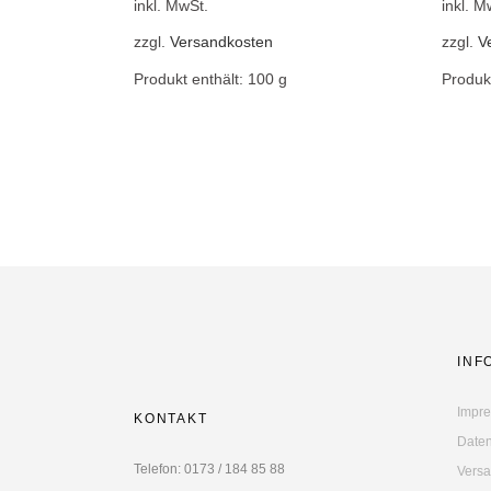
inkl. MwSt.
inkl. M
zzgl.
Versandkosten
zzgl.
V
Produkt enthält: 100
g
Produk
INF
Impr
KONTAKT
Daten
Telefon: 0173 / 184 85 88
Versa