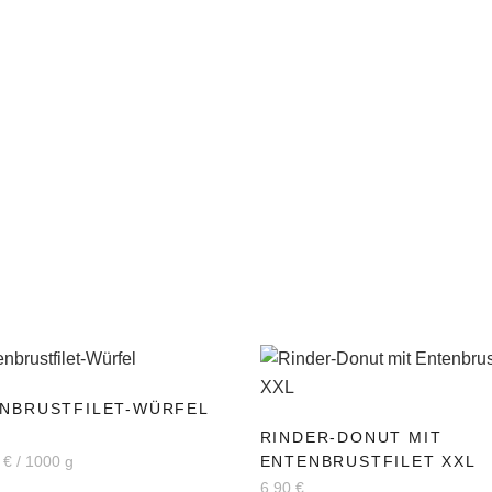
NBRUSTFILET-WÜRFEL
RINDER-DONUT MIT
7
€
/
1000
g
ENTENBRUSTFILET XXL
6,90
€