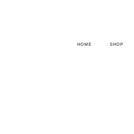
HOME
SHOP
GEBÄCK
MUH KUH 
PUT PUT 
QUER BEE