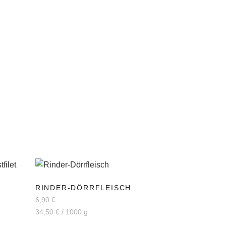
RINDER-DÖRRFLEISCH
6,90
€
34,50
€
/
1000
g