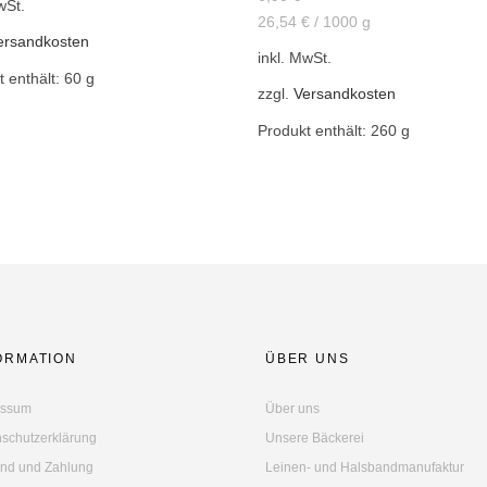
wSt.
26,54
€
/
1000
g
ersandkosten
inkl. MwSt.
t enthält: 60
g
zzgl.
Versandkosten
Produkt enthält: 260
g
ORMATION
ÜBER UNS
essum
Über uns
schutzerklärung
Unsere Bäckerei
nd und Zahlung
Leinen- und Halsbandmanufaktur