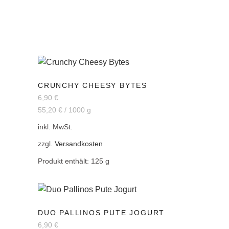
CRUNCHY CHEESY BYTES
6,90
€
55,20
€
/
1000
g
inkl. MwSt.
zzgl.
Versandkosten
Produkt enthält: 125
g
DUO PALLINOS PUTE JOGURT
6,90
€