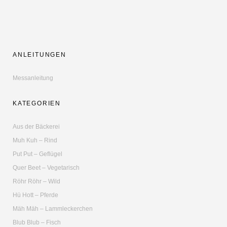
ANLEITUNGEN
Messanleitung
KATEGORIEN
Aus der Bäckerei
Muh Kuh – Rind
Put Put – Geflügel
Quer Beet – Vegetarisch
Röhr Röhr – Wild
Hü Hott – Pferde
Mäh Mäh – Lammleckerchen
Blub Blub – Fisch