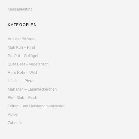
Messanleitung
KATEGORIEN
Aus der Bäckerei
Muh Kuh – Rind
Put Put – Geflügel
Quer Beet – Vegetarisch
Röhr Röhr – Wild
Hü Hott – Pferde
Mäh Mäh – Lammleckerchen
Blub Blub – Fisch
Leinen- und Halsbandmanufaktur
Pulver
Zubehör