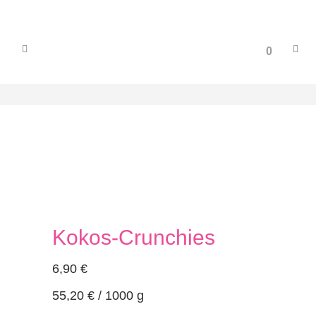
0
Kokos-Crunchies
6,90
€
55,20
€
/
1000
g