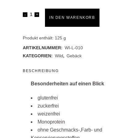
Kokos-
IN DEN WARENKORB
Crunchies
quantity
Produkt enthält: 125
g
ARTIKELNUMMER:
WI-L-010
KATEGORIEN:
Wild
,
Gebäck
BESCHREIBUNG
Besonderheiten auf einen Blick
glutenfrei
zuckerfrei
weizenfrei
Monoprotein
ohne Geschmacks-,Farb- und
Konservierungsstoffen