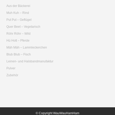
Aus der Bäckerei
Muh Kuh – Rind
Put Put – Geflügel
Quer Beet – Vegetarisch
Röhr Röhr – Wild
Hü Hott – Pferde
Mäh Mäh – Lammleckerchen
Blub Blub – Fisch
Leinen- und Halsbandmanufaktur
Pulver
Zubehör
© Copyright WauWauHamHam