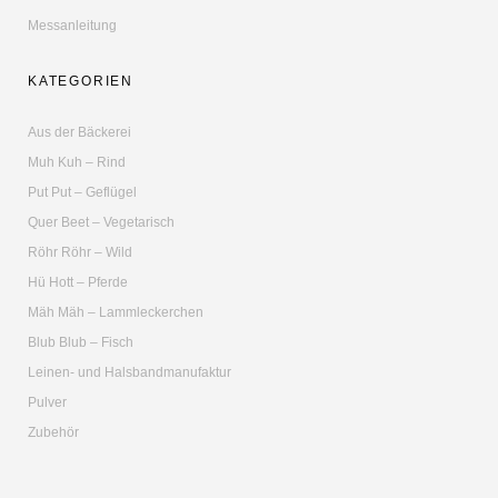
Messanleitung
KATEGORIEN
Aus der Bäckerei
Muh Kuh – Rind
Put Put – Geflügel
Quer Beet – Vegetarisch
Röhr Röhr – Wild
Hü Hott – Pferde
Mäh Mäh – Lammleckerchen
Blub Blub – Fisch
Leinen- und Halsbandmanufaktur
Pulver
Zubehör