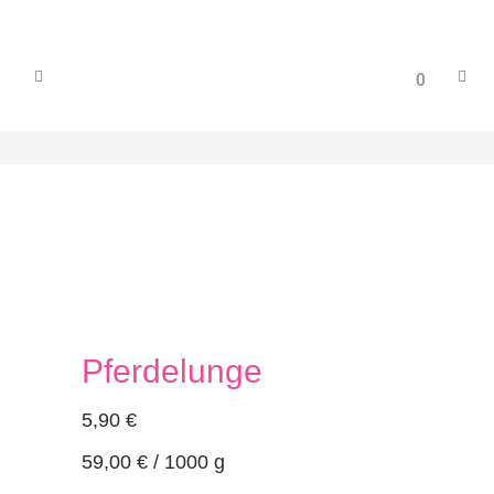
0
Pferdelunge
5,90
€
59,00
€
/
1000
g