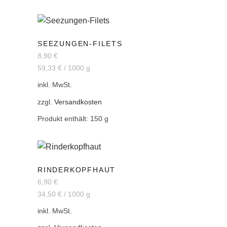
SEEZUNGEN-FILETS
8,90
€
59,33
€
/
1000
g
inkl. MwSt.
zzgl.
Versandkosten
Produkt enthält: 150
g
RINDERKOPFHAUT
6,90
€
34,50
€
/
1000
g
inkl. MwSt.