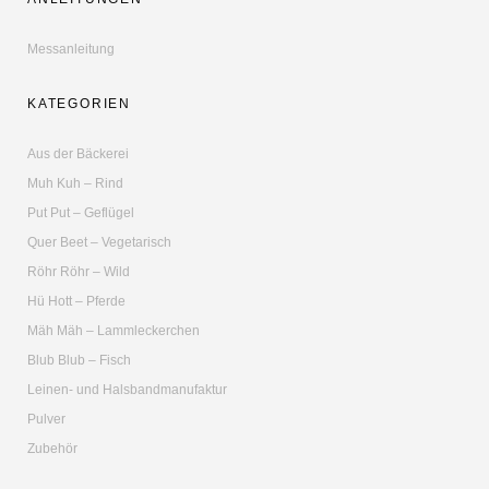
Messanleitung
KATEGORIEN
Aus der Bäckerei
Muh Kuh – Rind
Put Put – Geflügel
Quer Beet – Vegetarisch
Röhr Röhr – Wild
Hü Hott – Pferde
Mäh Mäh – Lammleckerchen
Blub Blub – Fisch
Leinen- und Halsbandmanufaktur
Pulver
Zubehör