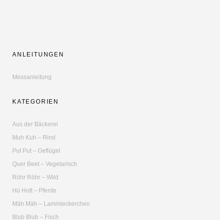
ANLEITUNGEN
Messanleitung
KATEGORIEN
Aus der Bäckerei
Muh Kuh – Rind
Put Put – Geflügel
Quer Beet – Vegetarisch
Röhr Röhr – Wild
Hü Hott – Pferde
Mäh Mäh – Lammleckerchen
Blub Blub – Fisch