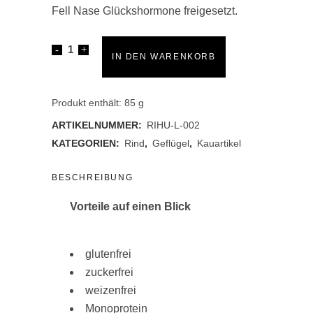
Fell Nase Glückshormone freigesetzt.
Rinderkaustangen
IN DEN WARENKORB
mit
Hähnchenbrustfilet
Produkt enthält: 85
g
ARTIKELNUMMER:
RIHU-L-002
XL
KATEGORIEN:
Rind
,
Geflügel
,
Kauartikel
quantity
BESCHREIBUNG
Vorteile auf einen Blick
glutenfrei
zuckerfrei
weizenfrei
Monoprotein