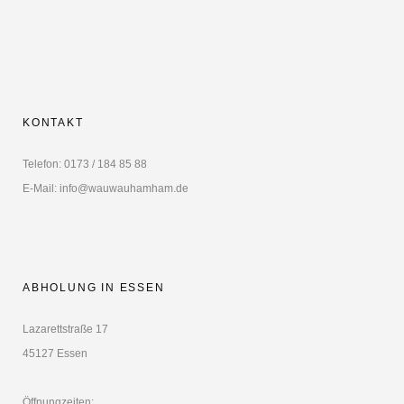
gewählt
werden
KONTAKT
Telefon: 0173 / 184 85 88
E-Mail: info@wauwauhamham.de
ABHOLUNG IN ESSEN
Lazarettstraße 17
45127 Essen
Öffnungzeiten: