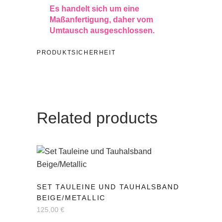
Es handelt sich um eine
Maßanfertigung, daher vom
Umtausch ausgeschlossen.
PRODUKTSICHERHEIT
Related products
Dieses
SET TAULEINE UND TAUHALSBAND
Produkt
BEIGE/METALLIC
weist
125,00
€
mehrere