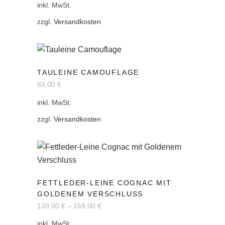
inkl. MwSt.
Varianten
auf.
zzgl.
Versandkosten
Die
Optionen
können
Dieses
auf
TAULEINE CAMOUFLAGE
Produkt
der
69,00
€
weist
Produktseite
mehrere
inkl. MwSt.
gewählt
Varianten
zzgl.
Versandkosten
werden
auf.
Die
Optionen
können
Dieses
auf
FETTLEDER-LEINE COGNAC MIT
Produkt
der
GOLDENEM VERSCHLUSS
weist
Produktseite
139,00
€
–
159,00
€
mehrere
gewählt
inkl. MwSt.
Varianten