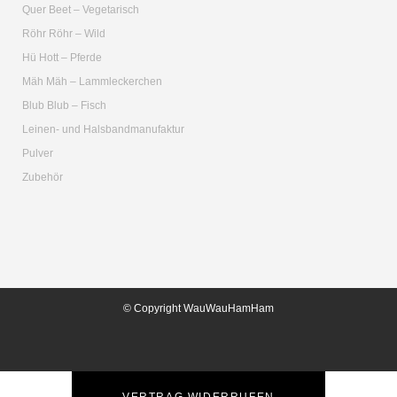
Quer Beet – Vegetarisch
Röhr Röhr – Wild
Hü Hott – Pferde
Mäh Mäh – Lammleckerchen
Blub Blub – Fisch
Leinen- und Halsbandmanufaktur
Pulver
Zubehör
© Copyright WauWauHamHam