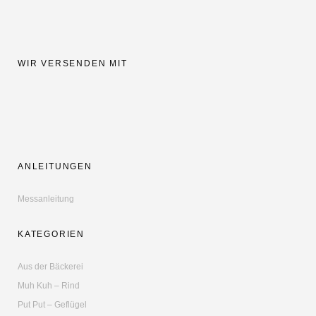
WIR VERSENDEN MIT
ANLEITUNGEN
Messanleitung
KATEGORIEN
Aus der Bäckerei
Muh Kuh – Rind
Put Put – Geflügel