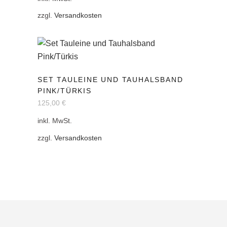
werden
auf.
zzgl.
Versandkosten
Die
Optionen
können
auf
Dieses
der
SET TAULEINE UND TAUHALSBAND
Produkt
PINK/TÜRKIS
Produktseite
weist
125,00
€
gewählt
mehrere
werden
inkl. MwSt.
Varianten
auf.
zzgl.
Versandkosten
Die
Optionen
können
auf
der
Produktseite