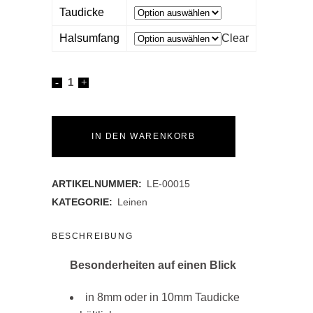
Taudicke
Halsumfang
Clear
Set
Tauleine
und
IN DEN WARENKORB
Tauhalsband
ARTIKELNUMMER:
LE-00015
Schwarz/Schwarz
KATEGORIE:
Leinen
quantity
BESCHREIBUNG
Besonderheiten auf einen Blick
in 8mm oder in 10mm Taudicke