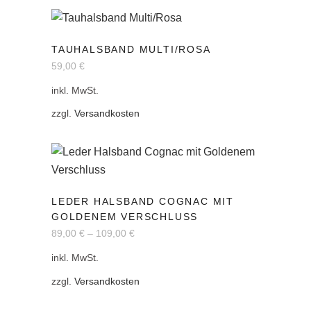
Optionen
können
Dieses
auf
TAUHALSBAND MULTI/ROSA
Produkt
der
59,00
€
weist
Produktseite
mehrere
inkl. MwSt.
gewählt
Varianten
zzgl.
Versandkosten
werden
auf.
Die
Optionen
können
Dieses
auf
LEDER HALSBAND COGNAC MIT
Produkt
der
GOLDENEM VERSCHLUSS
weist
Produktseite
89,00
€
–
109,00
€
mehrere
gewählt
inkl. MwSt.
Varianten
werden
auf.
zzgl.
Versandkosten
Die