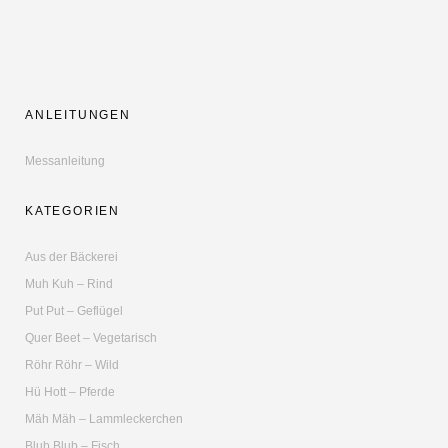
ANLEITUNGEN
Messanleitung
KATEGORIEN
Aus der Bäckerei
Muh Kuh – Rind
Put Put – Geflügel
Quer Beet – Vegetarisch
Röhr Röhr – Wild
Hü Hott – Pferde
Mäh Mäh – Lammleckerchen
Blub Blub – Fisch