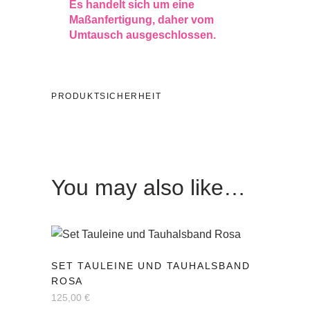
Es handelt sich um eine
Maßanfertigung, daher vom
Umtausch ausgeschlossen.
PRODUKTSICHERHEIT
You may also like…
Dieses
SET TAULEINE UND TAUHALSBAND
Produkt
ROSA
weist
125,00
€
mehrere