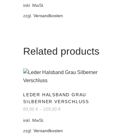
inkl. MwSt.
Varianten
auf.
zzgl.
Versandkosten
Die
Optionen
können
auf
Related products
der
Produktseite
gewählt
werden
Dieses
LEDER HALSBAND GRAU
Produkt
SILBERNER VERSCHLUSS
weist
89,00
€
–
109,00
€
mehrere
inkl. MwSt.
Varianten
auf.
zzgl.
Versandkosten
Die