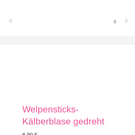
0
Welpensticks-
Kälberblase gedreht
6,90
€