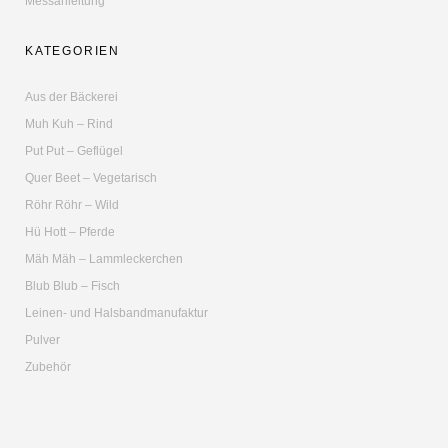
Messanleitung
KATEGORIEN
Aus der Bäckerei
Muh Kuh – Rind
Put Put – Geflügel
Quer Beet – Vegetarisch
Röhr Röhr – Wild
Hü Hott – Pferde
Mäh Mäh – Lammleckerchen
Blub Blub – Fisch
Leinen- und Halsbandmanufaktur
Pulver
Zubehör