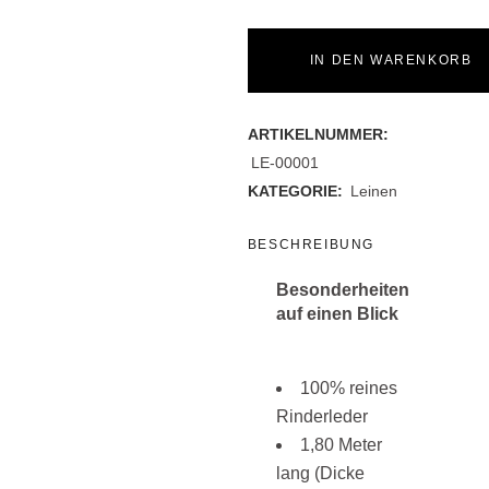
Leine
Grau
IN DEN WARENKORB
mit
ARTIKELNUMMER:
Goldenem
LE-00001
Verschluss
KATEGORIE:
Leinen
quantity
BESCHREIBUNG
Besonderheiten
auf einen Blick
100% reines
Rinderleder
1,80 Meter
lang (Dicke