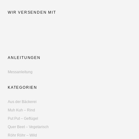
WIR VERSENDEN MIT
ANLEITUNGEN
Messanleitung
KATEGORIEN
Aus der Bäckerei
Muh Kuh – Rind
Put Put – Geflügel
Quer Beet – Vegetarisch
Röhr Röhr – Wild