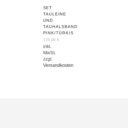
Dieses
SET
Produkt
TAULEINE
weist
UND
mehrere
TAUHALSBAND
Varianten
PINK/TÜRKIS
auf.
125,00
€
Die
inkl.
MwSt.
Optionen
zzgl.
können
Versandkosten
auf
der
Produktseite
gewählt
werden