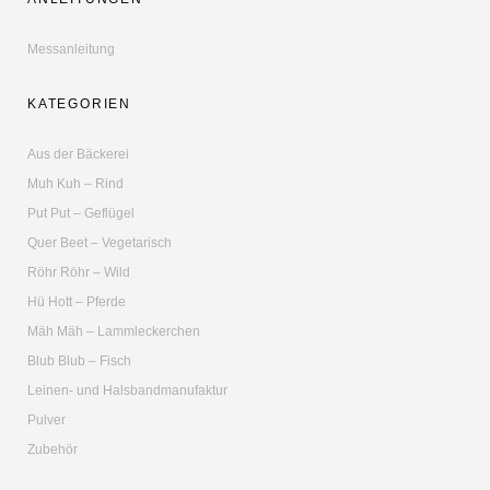
Messanleitung
KATEGORIEN
Aus der Bäckerei
Muh Kuh – Rind
Put Put – Geflügel
Quer Beet – Vegetarisch
Röhr Röhr – Wild
Hü Hott – Pferde
Mäh Mäh – Lammleckerchen
Blub Blub – Fisch
Leinen- und Halsbandmanufaktur
Pulver
Zubehör