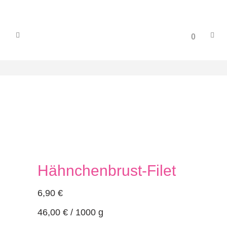
0
Hähnchenbrust-Filet
6,90
€
46,00
€
/
1000
g