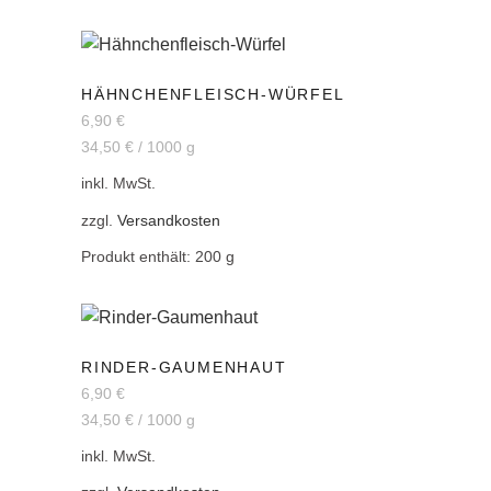
HÄHNCHENFLEISCH-WÜRFEL
6,90
€
34,50
€
/
1000
g
inkl. MwSt.
zzgl.
Versandkosten
Produkt enthält: 200
g
RINDER-GAUMENHAUT
6,90
€
34,50
€
/
1000
g
inkl. MwSt.