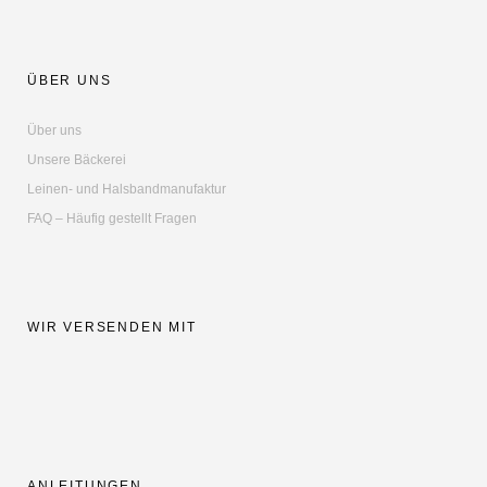
ÜBER UNS
Über uns
Unsere Bäckerei
Leinen- und Halsbandmanufaktur
FAQ – Häufig gestellt Fragen
WIR VERSENDEN MIT
ANLEITUNGEN