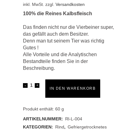
inkl. MwSt.
zzgl.
Versandkosten
100% die Reines Kalbsfleisch
Das finden nicht nur die Vierbeiner super,
das gefällt auch dem Besitzer.
Denn man tut seinem Tier was richtig
Gutes !
Alle Vorteile und die Analytischen
Bestandteile finden Sie in der
Beschreibung.
Kalbfleisch-
IN DEN WARENKORB
Würfel
quantity
Produkt enthält: 60
g
ARTIKELNUMMER:
Rl-L-004
KATEGORIEN:
Rind
,
Gefriergetrocknetes