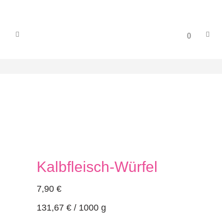
0
Kalbfleisch-Würfel
7,90
€
131,67
€
/
1000
g