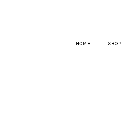
HOME
SHOP
GEBÄCK
MUH KUH 
PUT PUT 
QUER BEE