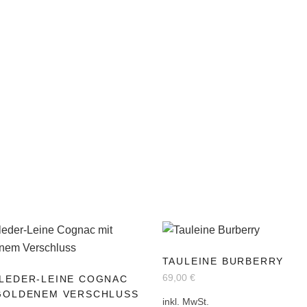
Dieses
TAULEINE BURBERRY
s
Produkt
69,00
€
LEDER-LEINE COGNAC
kt
weist
GOLDENEM VERSCHLUSS
mehrere
inkl. MwSt.