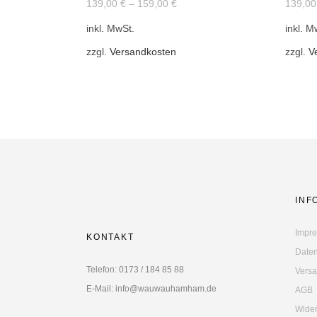
139,00
€
–
159,00
€
139,0
mehrere
mehre
inkl. MwSt.
inkl. M
Varianten
Varian
auf.
auf.
zzgl.
Versandkosten
zzgl.
V
Die
Die
Optionen
Optio
können
könne
auf
auf
der
der
Produktseite
Produk
gewählt
gewäh
werden
werde
INF
Impr
KONTAKT
Daten
Telefon: 0173 / 184 85 88
Versa
E-Mail: info@wauwauhamham.de
AGB
Wider