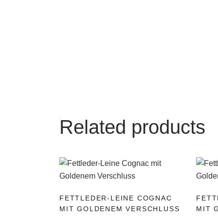
Related products
Dieses
Diese
FETTLEDER-LEINE COGNAC
FETT
Produkt
Produ
MIT GOLDENEM VERSCHLUSS
MIT 
weist
weist