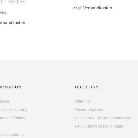
0
€
–
159,00
€
re
Varianten
zzgl.
Versandkosten
wSt.
ten
auf.
Die
ersandkosten
Optionen
nen
können
n
auf
der
Produktseite
tseite
gewählt
lt
werden
n
ORMATION
ÜBER UNS
essum
Über uns
schutzerklärung
Unsere Bäckerei
nd und Zahlung
Leinen- und Halsbandmanufaktur
FAQ – Häufig gestellt Fragen
rufsbelehrung