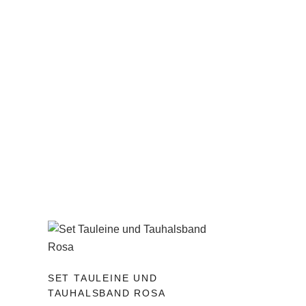
Dieses
SET TAULEINE UND
Produkt
TAUHALSBAND ROSA
weist