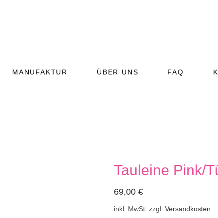
MANUFAKTUR
ÜBER UNS
FAQ
Tauleine Pink/T
(RIND)
(GEFLÜGEL)
69,00
€
T (VEGETARISCH)
inkl. MwSt.
zzgl.
Versandkosten