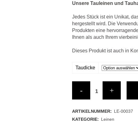
Unsere Tauleinen und Tauha
R (WILD)
(PFERD)
Jedes Stück ist ein Unikat, da
hergestellt wird. Die Verwend
(LAMM)
Produkten eine hervorragende 
Ihnen als auch Ihrem vierbein
(SCHLAFEN)
Dieses Produkt ist auch in Ko
B (FISCH)
Taudicke
NES
Tauleine
GETROCKNETES
Pink/Türkis
S
quantity
ARTIKELNUMMER:
LE-00037
KATEGORIE:
Leinen