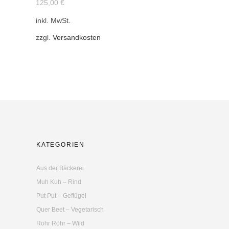
125,00
€
mehrere
inkl. MwSt.
Varianten
auf.
zzgl.
Versandkosten
Die
Optionen
können
auf
der
Produktseite
gewählt
werden
KATEGORIEN
Aus der Bäckerei
Muh Kuh – Rind
Put Put – Geflügel
Quer Beet – Vegetarisch
Röhr Röhr – Wild