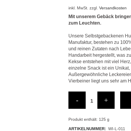
R (WILD)
inkl. MwSt.
zzgl.
Versandkosten
(PFERD)
Mit unserem Gebäck bringen
zum Leuchten.
(LAMM)
Unsere Selbstgebackenen Hu
(SCHLAFEN)
Manufaktur, bestehen zu 100% 
und reinen Zutaten nach Leben
B (FISCH)
Handarbeit hergestellt, was zu
Kekse entstehen mit viel Herz
einzelne Snack ist ein Unikat,
NES
Außergewöhnliche Leckereien
Vierbeiner liegt uns sehr am 
GETROCKNETES
S
Wild-
Knöchelchen
quantity
Produkt enthält: 125
g
ARTIKELNUMMER:
WI-L-011