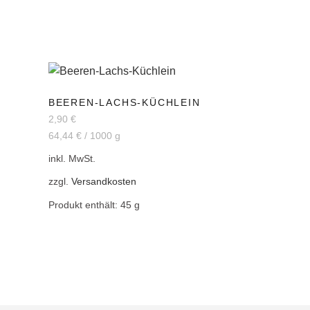
BEEREN-LACHS-KÜCHLEIN
2,90
€
64,44
€
/
1000
g
inkl. MwSt.
zzgl.
Versandkosten
Produkt enthält: 45
g