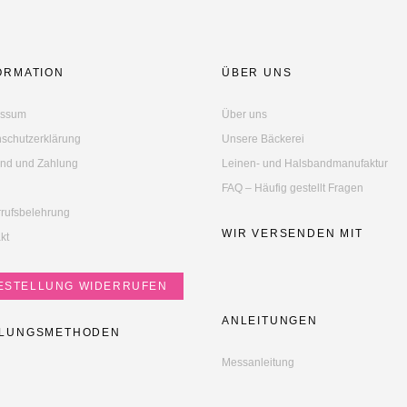
ORMATION
ÜBER UNS
essum
Über uns
schutzerklärung
Unsere Bäckerei
nd und Zahlung
Leinen- und Halsbandmanufaktur
FAQ – Häufig gestellt Fragen
rufsbelehrung
WIR VERSENDEN MIT
kt
ESTELLUNG WIDERRUFEN
ANLEITUNGEN
LUNGSMETHODEN
Messanleitung