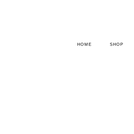
HOME
SHOP
GEBÄCK
MUH KUH 
PUT PUT 
QUER BEE