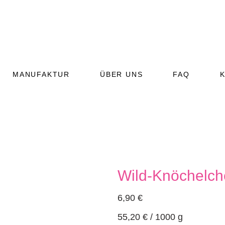
MANUFAKTUR
ÜBER UNS
FAQ
Wild-Knöchelc
(RIND)
(GEFLÜGEL)
6,90
€
T (VEGETARISCH)
55,20
€
/
1000
g