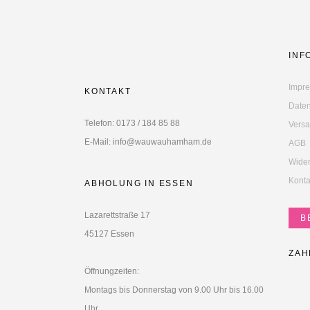
INF
Impr
KONTAKT
Daten
Telefon: 0173 / 184 85 88
Versa
E-Mail: info@wauwauhamham.de
AGB
Wider
Konta
ABHOLUNG IN ESSEN
Lazarettstraße 17
B
45127 Essen
ZAH
Öffnungzeiten:
Montags bis Donnerstag von 9.00 Uhr bis 16.00
Uhr