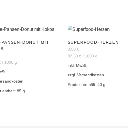
-PANSEN-DONUT MIT
SUPERFOOD-HERZEN
OS
3,50
€
87,50
€
/
1000
g
€
/
1000
g
inkl. MwSt.
wSt.
zzgl.
Versandkosten
ersandkosten
Produkt enthält: 40
g
t enthält: 85
g