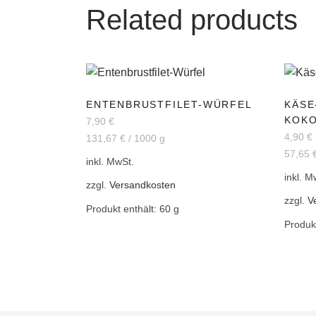
Related products
ENTENBRUSTFILET-WÜRFEL
KÄSE
KOK
7,90
€
4,90
€
131,67
€
/
1000
g
57,65
inkl. MwSt.
inkl. M
zzgl.
Versandkosten
zzgl.
V
Produkt enthält: 60
g
Produk