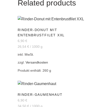
Related products
RINDER-DONUT MIT
ENTENBRUSTFILET XXL
6,90
€
26,54
€
/
1000
g
inkl. MwSt.
zzgl.
Versandkosten
Produkt enthält: 260
g
RINDER-GAUMENHAUT
6,90
€
34,50
€
/
1000
g