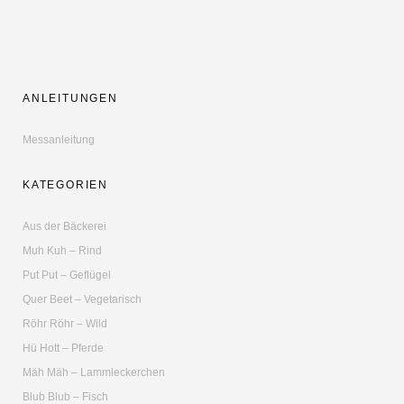
ANLEITUNGEN
Messanleitung
KATEGORIEN
Aus der Bäckerei
Muh Kuh – Rind
Put Put – Geflügel
Quer Beet – Vegetarisch
Röhr Röhr – Wild
Hü Hott – Pferde
Mäh Mäh – Lammleckerchen
Blub Blub – Fisch