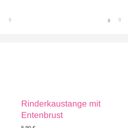
0
Rinderkaustange mit
Entenbrust
5,90
€