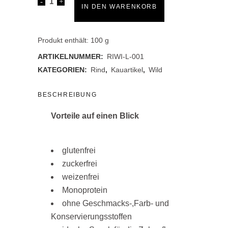
Rinderkaustange
IN DEN WARENKORB
mit
Entenbrust
Produkt enthält: 100
g
ARTIKELNUMMER:
RIWI-L-001
quantity
KATEGORIEN:
Rind
,
Kauartikel
,
Wild
BESCHREIBUNG
Vorteile auf einen Blick
glutenfrei
zuckerfrei
weizenfrei
Monoprotein
ohne Geschmacks-,Farb- und
Konservierungsstoffen